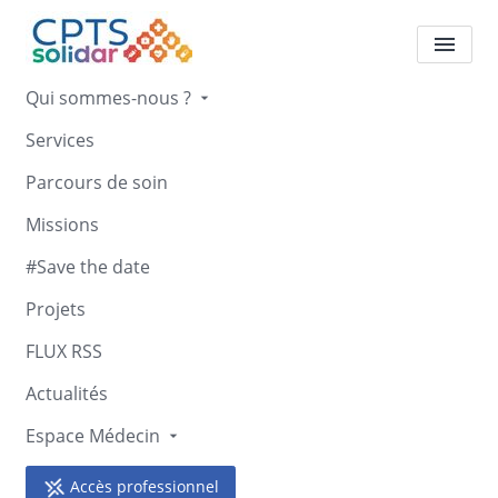
Qui sommes-nous ?
Services
Les Mercredis de
Parcours de soin
l'ostéopathie - Romans
Missions
Accueil
Les Mercredis de l'ostéopathie - Romans
#Save the date
Projets
FLUX RSS
Actualités
Retour
Espace Médecin
Les Mercredis de l'ostéopathie
- Romans
Accès professionnel