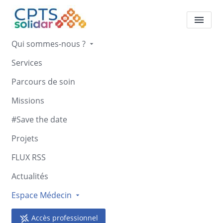
Qui sommes-nous ?
Services
Agenda médecin
Parcours de soin
Accueil
Agenda médecin
Missions
#Save the date
Projets
FLUX RSS
Événements à venir
Actualités
Espace Médecin
Les otites de l’enfant
Mardi
13
Du Mardi 13 Octobre 2026 au Mercredi 14
Accès professionnel