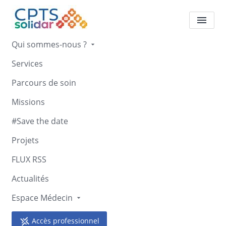
Qui sommes-nous ?
Services
AVI 26 Aide et Maintien à
Parcours de soin
domicile
Missions
Accueil
AVI 26 Aide et Maintien à domicile
#Save the date
Projets
FLUX RSS
Actualités
Retour
Espace Médecin
AVI 26 Aide et Maintien à
domicile
Accès professionnel