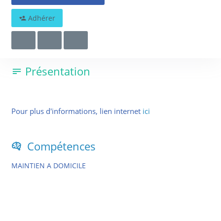
04 75 56 88 20
contactvalence@avi26.org
Adhérer
13 Rue du Clair Vivre
26100 Romans-sur-Isère
Présentation
Pour plus d'informations, lien internet
ici
Compétences
MAINTIEN A DOMICILE