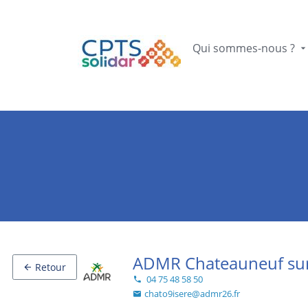
Qui sommes-nous ?
ADMR Chateauneuf sur
Retour
04 75 48 58 50
chato9isere@admr26.fr