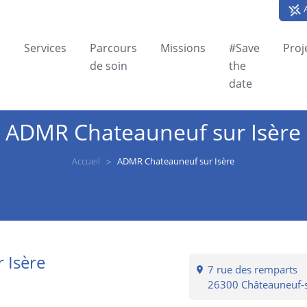
A
Services
Parcours
Missions
#Save
Proj
de soin
the
date
ADMR Chateauneuf sur Isère
Accueil
ADMR Chateauneuf sur Isère
 Isère
7 rue des remparts
26300 Châteauneuf-s