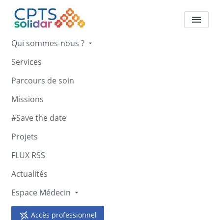
Qui sommes-nous ?
Services
PassageS
Parcours de soin
Accueil
PassageS
Missions
#Save the date
Projets
FLUX RSS
Retour
Actualités
PassageS
Espace Médecin
06 86 41 30 59
passages26@mimesis-asso.fr
Accès professionnel