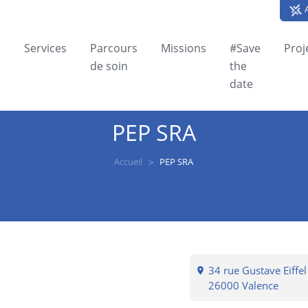
A
Services
Parcours
Missions
#Save
Proj
de soin
the
date
PEP SRA
Accueil
PEP SRA
34 rue Gustave Eiffel
26000 Valence